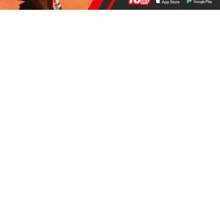
Juegos Olímpicos para dopados: Las Vegas
acogerá en 2026 los polémicos ‘Enhanced Games’
Noticias