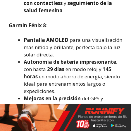
con contactless
y
seguimiento de la
salud femenina
.
Garmin Fénix 8
:
Pantalla AMOLED
para una visualización
más nítida y brillante, perfecta bajo la luz
solar directa.
Autonomía de batería impresionante
,
con hasta
29 días
en modo reloj y
145
horas
en modo ahorro de energía, siendo
ideal para entrenamientos largos o
expediciones.
Mejoras en la precisión
del GPS y
funciones avanzadas de navegación.
El
Garmin Fénix 7
y el
Garmin Fénix 8
son
relojes que destacan por su
durabilidad