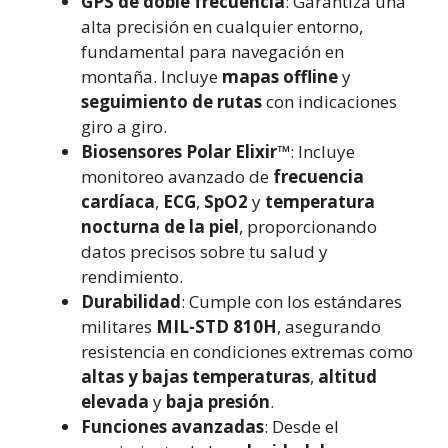
GPS de doble frecuencia
: Garantiza una
alta precisión en cualquier entorno,
fundamental para navegación en
montaña. Incluye
mapas offline
y
seguimiento de rutas
con indicaciones
giro a giro.
Biosensores Polar Elixir™
: Incluye
monitoreo avanzado de
frecuencia
cardíaca
,
ECG
,
SpO2
y
temperatura
nocturna de la piel
, proporcionando
datos precisos sobre tu salud y
rendimiento.
Durabilidad
: Cumple con los estándares
militares
MIL-STD 810H
, asegurando
resistencia en condiciones extremas como
altas y bajas temperaturas
,
altitud
elevada
y
baja presión
.
Funciones avanzadas
: Desde el