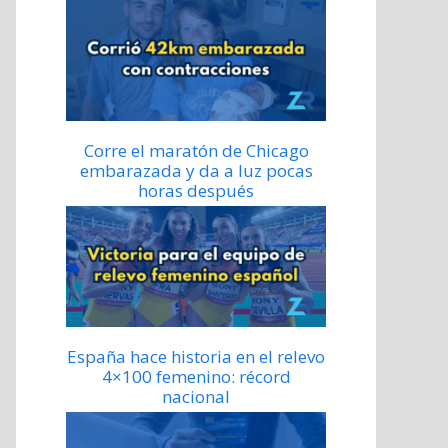
Corre el maratón de Chicago
embarazada y da a luz pocas
horas después
España hace historia en el relevo
4×100 femenino: récord
nacional