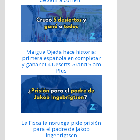
Maigua Ojeda hace historia:
primera española en completar
y ganar el 4 Deserts Grand Slam
Plus
La Fiscalía noruega pide prisión
para el padre de Jakob
Ingebrigtsen