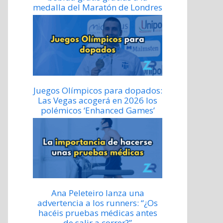
medalla del Maratón de Londres
Juegos Olímpicos para dopados:
Las Vegas acogerá en 2026 los
polémicos ‘Enhanced Games’
Ana Peleteiro lanza una
advertencia a los runners: “¿Os
hacéis pruebas médicas antes
de salir a correr?”