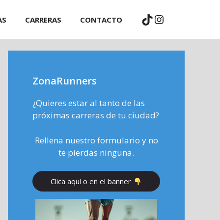
TikTok
Instagram
AS
CARRERAS
CONTACTO
ZonaRunners
¿Quieres estar al tanto de las
próximas carreras de tu ciudad?
Rellena nuestro formulario y no
te pierdas ninguna.
Clica aquí o en el banner