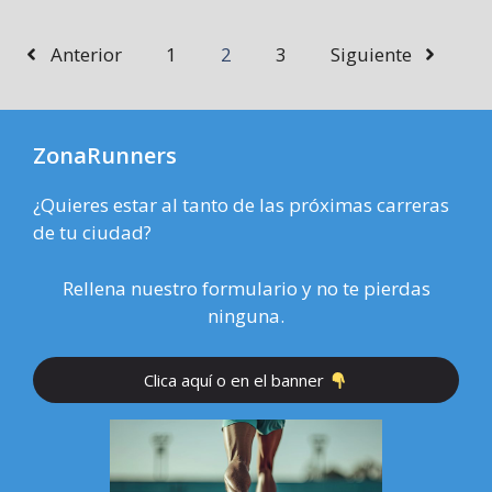
Anterior
1
2
3
Siguiente
ZonaRunners
¿Quieres estar al tanto de las próximas carreras
de tu ciudad?
Rellena nuestro formulario y no te pierdas
ninguna.
Clica aquí o en el banner