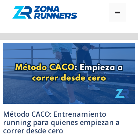
Saltar
al
MENÚ
contenido
Método CACO: Entrenamiento
running para quienes empiezan a
correr desde cero