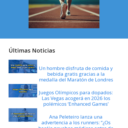
Últimas Noticias
Un hombre disfruta de comida y
bebida gratis gracias a la
medalla del Maratón de Londres
Juegos Olímpicos para dopados:
Las Vegas acogerá en 2026 los
polémicos ‘Enhanced Games’
Ana Peleteiro lanza una
advertencia a los runners: “¿Os