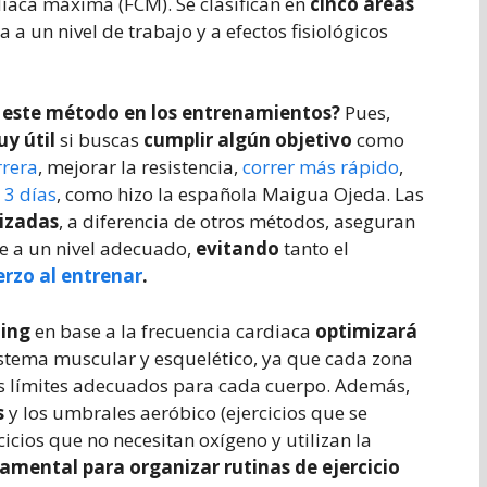
íaca máxima (FCM). Se clasifican en
cinco áreas
a a un nivel de trabajo y a efectos fisiológicos
ar este método en los entrenamientos?
Pues,
uy útil
si buscas
cumplir algún objetivo
como
rrera
, mejorar la resistencia,
correr más rápido
,
 3 días
, como hizo la española Maigua Ojeda. Las
lizadas
, a diferencia de otros métodos, aseguran
je a un nivel adecuado,
evitando
tanto el
erzo al entrenar
.
ning
en base a la frecuencia cardiaca
optimizará
istema muscular y esquelético, ya que cada zona
os límites adecuados para cada cuerpo. Además,
s
y los umbrales aeróbico (ejercicios que se
icios que no necesitan oxígeno y utilizan la
mental para organizar rutinas de ejercicio