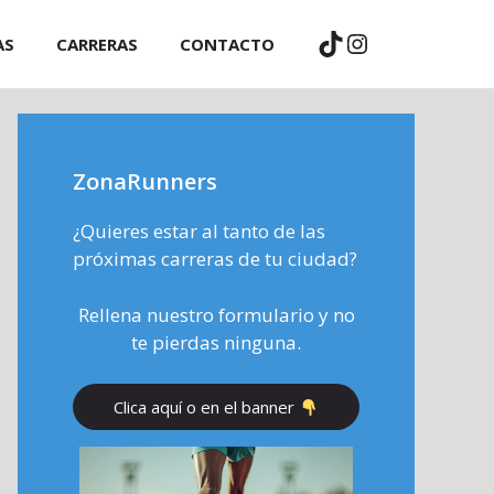
TikTok
Instagram
AS
CARRERAS
CONTACTO
ZonaRunners
¿Quieres estar al tanto de las
próximas carreras de tu ciudad?
Rellena nuestro formulario y no
te pierdas ninguna.
Clica aquí o en el banner