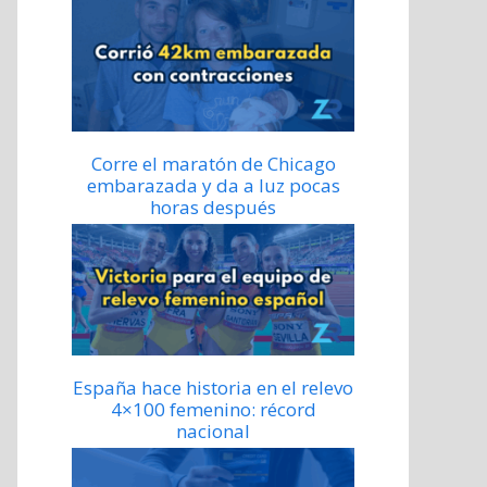
Corre el maratón de Chicago
embarazada y da a luz pocas
horas después
España hace historia en el relevo
4×100 femenino: récord
nacional