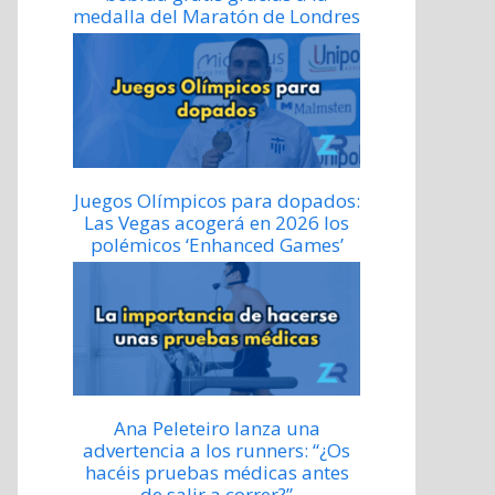
medalla del Maratón de Londres
Juegos Olímpicos para dopados:
Las Vegas acogerá en 2026 los
polémicos ‘Enhanced Games’
Ana Peleteiro lanza una
advertencia a los runners: “¿Os
hacéis pruebas médicas antes
de salir a correr?”