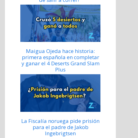
Maigua Ojeda hace historia:
primera española en completar
y ganar el 4 Deserts Grand Slam
Plus
La Fiscalía noruega pide prisión
para el padre de Jakob
Ingebrigtsen