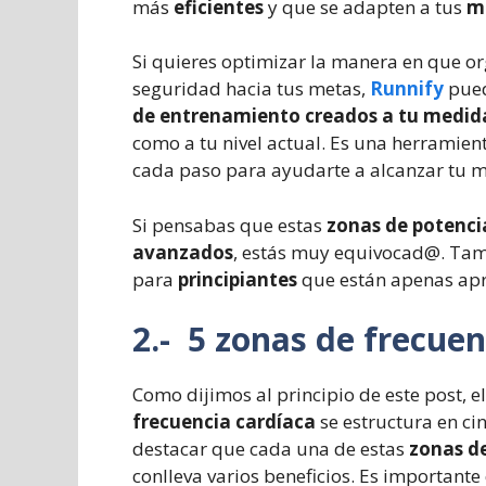
más
eficientes
y que se adapten a tus
m
Si quieres optimizar la manera en que o
seguridad hacia tus metas,
Runnify
pued
de entrenamiento creados a tu medid
como a tu nivel actual. Es una herramien
cada paso para ayudarte a alcanzar tu m
Si pensabas que estas
zonas de potenci
avanzados
, estás muy equivocad@. Ta
para
principiantes
que están apenas ap
2.- 5 zonas de frecuen
Como dijimos al principio de este post, e
frecuencia cardíaca
se estructura en ci
destacar que cada una de estas
zonas d
conlleva varios beneficios. Es importan