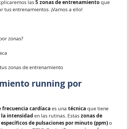
explicaremos las
5 zonas de entrenamiento
que
r tus entrenamientos. ¡Vamos a ello!
por zonas?
íaca
 tus zonas de entrenamiento
amiento running por
 frecuencia cardíaca
es una
técnica
que tiene
 la intensidad
en las rutinas. Estas
zonas de
específicos de pulsaciones por minuto (ppm)
o