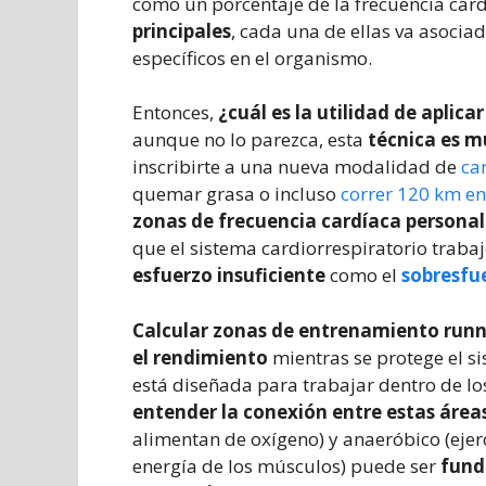
como un porcentaje de la frecuencia card
principales
, cada una de ellas va asociad
específicos en el organismo.
Entonces,
¿cuál es la utilidad de aplic
aunque no lo parezca, esta
técnica es m
inscribirte a una nueva modalidad de
ca
quemar grasa o incluso
correr 120 km en
zonas de frecuencia cardíaca persona
que el sistema cardiorrespiratorio traba
esfuerzo insuficiente
como el
sobresfu
Calcular zonas de entrenamiento run
el rendimiento
mientras se protege el s
está diseñada para trabajar dentro de l
entender la conexión entre estas área
alimentan de oxígeno) y anaeróbico (ejerc
energía de los músculos) puede ser
funda