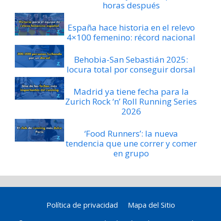
horas después
España hace historia en el relevo
4×100 femenino: récord nacional
Behobia-San Sebastián 2025:
locura total por conseguir dorsal
Madrid ya tiene fecha para la
Zurich Rock ‘n’ Roll Running Series
2026
‘Food Runners’: la nueva
tendencia que une correr y comer
en grupo
Política de privacidad
Mapa del Sitio