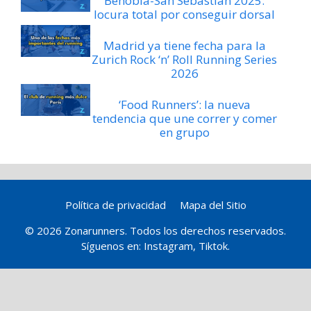
Behobia-San Sebastián 2025:
locura total por conseguir dorsal
Madrid ya tiene fecha para la
Zurich Rock ‘n’ Roll Running Series
2026
‘Food Runners’: la nueva
tendencia que une correr y comer
en grupo
Política de privacidad
Mapa del Sitio
© 2026 Zonarunners. Todos los derechos reservados.
Síguenos en:
Instagram
,
Tiktok
.