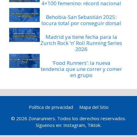
4×100 femenino: récord nacional
Behobia-San Sebastián 2025:
locura total por conseguir dorsal
Madrid ya tiene fecha para la
Zurich Rock ‘n’ Roll Running Series
2026
‘Food Runners’: la nueva
tendencia que une correr y comer
en grupo
Política de privacidad
Mapa del Sitio
© 2026 Zonarunners. Todos los derechos reservados.
Síguenos en:
Instagram
,
Tiktok
.