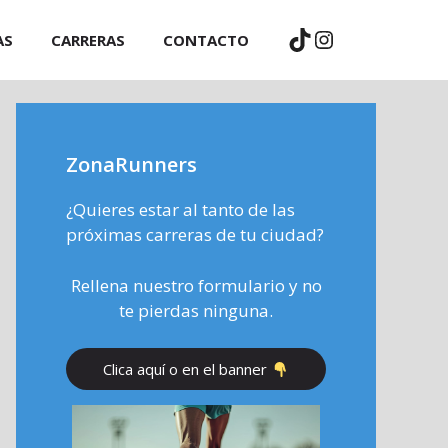
TikTok
Instagram
AS
CARRERAS
CONTACTO
ZonaRunners
¿Quieres estar al tanto de las
próximas carreras de tu ciudad?
Rellena nuestro formulario y no
te pierdas ninguna.
Clica aquí o en el banner