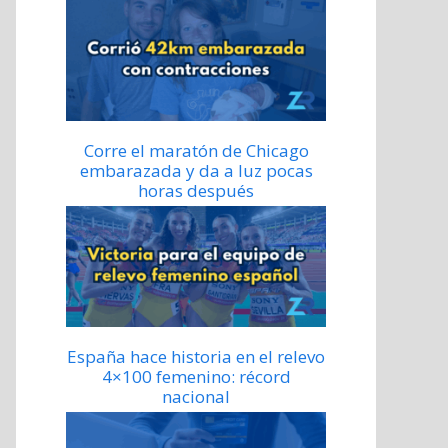
Corre el maratón de Chicago
embarazada y da a luz pocas
horas después
España hace historia en el relevo
4×100 femenino: récord
nacional