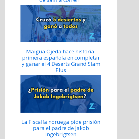
Maigua Ojeda hace historia:
primera española en completar
y ganar el 4 Deserts Grand Slam
Plus
La Fiscalía noruega pide prisión
para el padre de Jakob
Ingebrigtsen