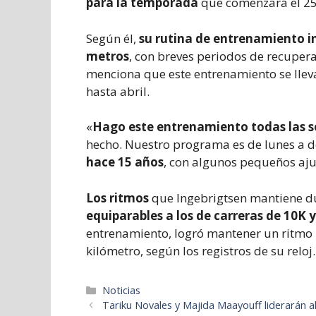
para la temporada
que comenzará el 25
Según él,
su rutina de entrenamiento in
metros
, con breves periodos de recupe
menciona que este entrenamiento se llev
hasta abril.
«
Hago este entrenamiento todas las 
hecho. Nuestro programa es de lunes a d
hace 15 años
, con algunos pequeños ajus
Los ritmos
que Ingebrigtsen mantiene dur
equiparables a los de carreras de 10K 
entrenamiento, logró mantener un ritmo 
kilómetro, según los registros de su reloj.
Categorías
Noticias
Tariku Novales y Majida Maayouff liderarán 