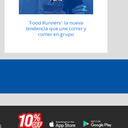
‘Food Runners’: la nueva
tendencia que une correr y
comer en grupo