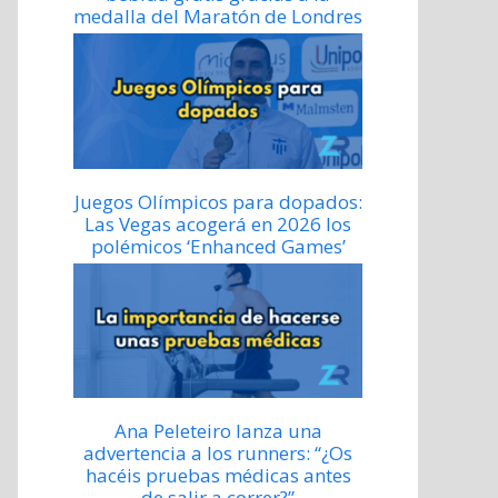
medalla del Maratón de Londres
Juegos Olímpicos para dopados:
Las Vegas acogerá en 2026 los
polémicos ‘Enhanced Games’
Ana Peleteiro lanza una
advertencia a los runners: “¿Os
hacéis pruebas médicas antes
de salir a correr?”