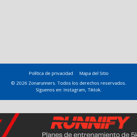
Política de privacidad
Mapa del Sitio
© 2026 Zonarunners. Todos los derechos reservados.
Síguenos en:
Instagram
,
Tiktok
.