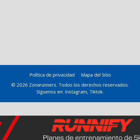
Política de privacidad
Mapa del Sitio
© 2026 Zonarunners. Todos los derechos reservados.
Síguenos en:
Instagram
,
Tiktok
.