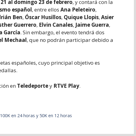
 21 al domingo 23 de febrero
, y contará con la
ismo español
, entre ellos
Ana Peleteiro
,
rián Ben
,
Óscar Husillos
,
Quique Llopis
,
Asier
sther Guerrero
,
Elvin Canales
,
Jaime Guerra
,
a García
. Sin embargo, el evento tendrá dos
el Mechaal
, que no podrán participar debido a
etas españoles, cuyo principal objetivo es
dallas.
ción en
Teledeporte
y
RTVE Play
.
: 100K en 24 horas y 50K en 12 horas