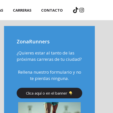
TikTok
Instagram
AS
CARRERAS
CONTACTO
ZonaRunners
¿Quieres estar al tanto de las
próximas carreras de tu ciudad?
Rellena nuestro formulario y no
te pierdas ninguna.
Clica aquí o en el banner