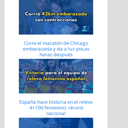
Corre el maratón de Chicago
embarazada y da a luz pocas
horas después
España hace historia en el relevo
4×100 femenino: récord
nacional