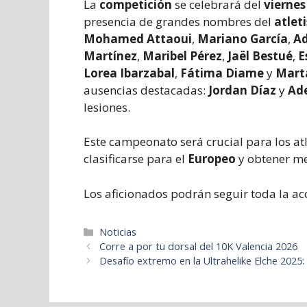
La
competición
se celebrará del
viernes
presencia de grandes nombres del
atlet
Mohamed Attaoui
,
Mariano García
,
Ad
Martínez
,
Maribel Pérez
,
Jaël Bestué
,
E
Lorea Ibarzabal
,
Fátima Diame
y
Mart
ausencias destacadas:
Jordan Díaz
y
Ad
lesiones.
Este campeonato será crucial para los atl
clasificarse para el
Europeo
y obtener me
Los aficionados podrán seguir toda la ac
Categorías
Noticias
Corre a por tu dorsal del 10K Valencia 2026
Desafío extremo en la Ultrahelike Elche 2025