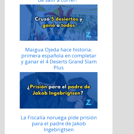
Maigua Ojeda hace historia:
primera española en completar
y ganar el 4 Deserts Grand Slam
Plus
La Fiscalía noruega pide prisión
para el padre de Jakob
Ingebrigtsen