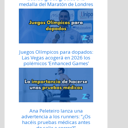
medalla del Maratón de Londres
Juegos Olímpicos para dopados:
Las Vegas acogerá en 2026 los
polémicos ‘Enhanced Games’
Ana Peleteiro lanza una
advertencia a los runners: “¿Os
hacéis pruebas médicas antes
de salir a correr?”