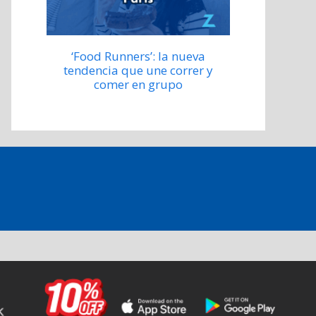
‘Food Runners’: la nueva
tendencia que une correr y
comer en grupo