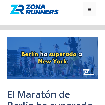
Saltar
al
MENÚ
contenido
El Maratón de