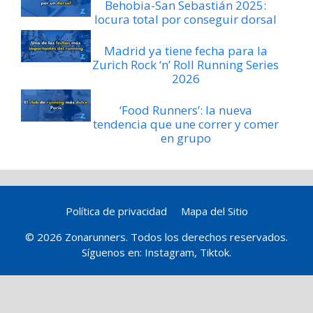
Behobia-San Sebastián 2025:
locura total por conseguir dorsal
Madrid ya tiene fecha para la
Zurich Rock ‘n’ Roll Running Series
2026
‘Food Runners’: la nueva
tendencia que une correr y comer
en grupo
Política de privacidad
Mapa del Sitio
© 2026 Zonarunners. Todos los derechos reservados.
Síguenos en:
Instagram
,
Tiktok
.