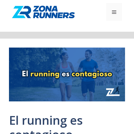
Saltar
al
MENÚ
contenido
El running es