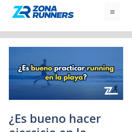
Saltar
al
MENÚ
contenido
¿Es bueno hacer