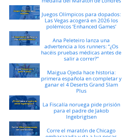
medalla del Maratón de Londres
Juegos Olímpicos para dopados:
Las Vegas acogerá en 2026 los
polémicos ‘Enhanced Games’
Ana Peleteiro lanza una
advertencia a los runners: “¿Os
hacéis pruebas médicas antes de
salir a correr?”
Maigua Ojeda hace historia:
primera española en completar y
ganar el 4 Deserts Grand Slam
Plus
La Fiscalía noruega pide prisión
para el padre de Jakob
Ingebrigtsen
Corre el maratón de Chicago
embarazada y da a luz pocas