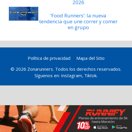
2026
‘Food Runners’: la nueva
tendencia que une correr y comer
en grupo
Política de privacidad
Mapa del Sitio
© 2026 Zonarunners. Todos los derechos reservados.
Síguenos en:
Instagram
,
Tiktok
.