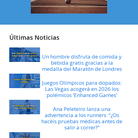
Últimas Noticias
Un hombre disfruta de comida y
bebida gratis gracias a la
medalla del Maratón de Londres
Juegos Olímpicos para dopados:
Las Vegas acogerá en 2026 los
polémicos ‘Enhanced Games’
Ana Peleteiro lanza una
advertencia a los runners: “¿Os
hacéis pruebas médicas antes de
salir a correr?”