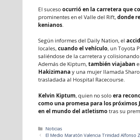
El suceso
ocurrió en la carretera que c
prominentes en el Valle del Rift,
donde re
kenianos
.
Según informes del Daily Nation, el
accid
locales,
cuando el vehículo
, un Toyota 
saliéndose de la carretera y colisionand
Además de Kiptum,
también viajaban
e
Hakizimana
y una mujer llamada Sharon
trasladada al Hospital Racecourse.
Kelvin Kiptum
, quien no solo
era recono
como una promesa para los próximos J
en el mundo del atletismo
tras su prem
Categorías
Noticias
El Medio Maratón Valencia Trinidad Alfonso Z