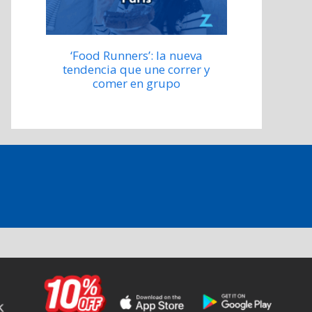
‘Food Runners’: la nueva
tendencia que une correr y
comer en grupo