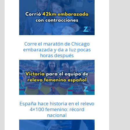
Corre el maratón de Chicago
embarazada y da a luz pocas
horas después
España hace historia en el relevo
4×100 femenino: récord
nacional