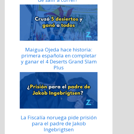
Maigua Ojeda hace historia:
primera española en completar
y ganar el 4 Deserts Grand Slam
Plus
La Fiscalía noruega pide prisión
para el padre de Jakob
Ingebrigtsen