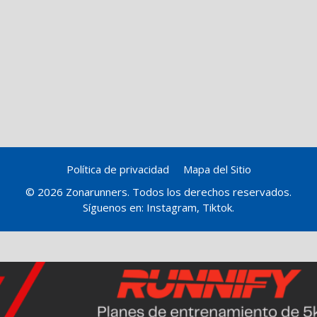
Política de privacidad
Mapa del Sitio
© 2026 Zonarunners. Todos los derechos reservados.
Síguenos en:
Instagram
,
Tiktok
.