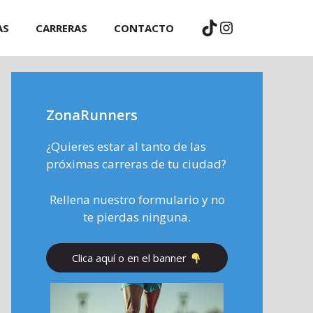
TikTok
Instagram
AS
CARRERAS
CONTACTO
ZonaRunners
¿Quieres estar al tanto de las
próximas carreras de tu ciudad?
Rellena nuestro formulario y no
te pierdas ninguna.
Clica aquí o en el banner