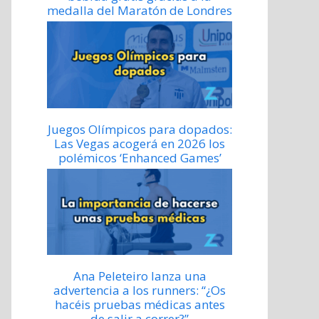
medalla del Maratón de Londres
Juegos Olímpicos para dopados:
Las Vegas acogerá en 2026 los
polémicos ‘Enhanced Games’
Ana Peleteiro lanza una
advertencia a los runners: “¿Os
hacéis pruebas médicas antes
de salir a correr?”