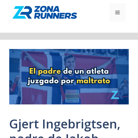
Saltar
al
MENÚ
contenido
Gjert Ingebrigtsen,