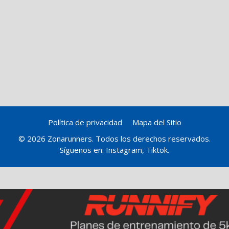
Política de privacidad
Mapa del Sitio
© 2026 Zonarunners. Todos los derechos reservados.
Síguenos en:
Instagram
,
Tiktok
.