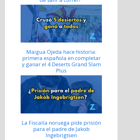
Maigua Ojeda hace historia:
primera española en completar
y ganar el 4 Deserts Grand Slam
Plus
La Fiscalía noruega pide prisión
para el padre de Jakob
Ingebrigtsen