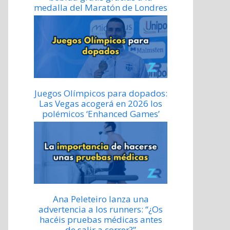
medalla del Maratón de Londres
Juegos Olímpicos para dopados:
Las Vegas acogerá en 2026 los
polémicos ‘Enhanced Games’
Ana Peleteiro lanza una
advertencia a los runners: “¿Os
hacéis pruebas médicas antes
de salir a correr?”