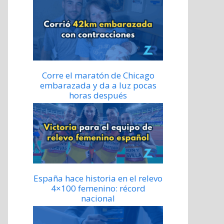
Corre el maratón de Chicago
embarazada y da a luz pocas
horas después
España hace historia en el relevo
4×100 femenino: récord
nacional