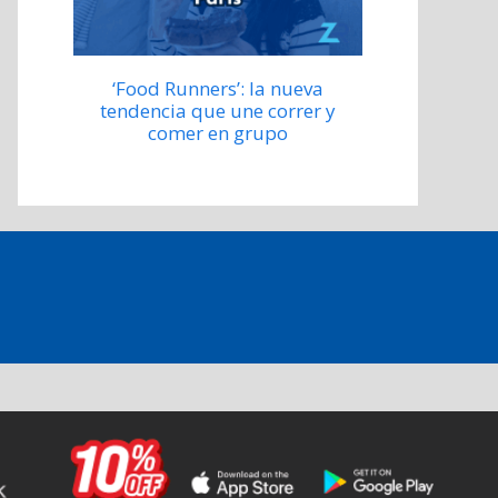
‘Food Runners’: la nueva
tendencia que une correr y
comer en grupo