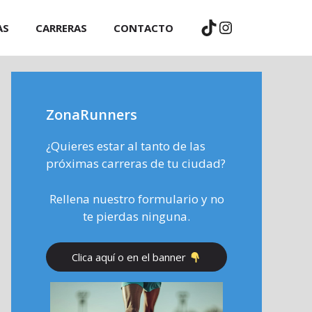
TikTok
Instagram
AS
CARRERAS
CONTACTO
ZonaRunners
¿Quieres estar al tanto de las
próximas carreras de tu ciudad?
Rellena nuestro formulario y no
te pierdas ninguna.
Clica aquí o en el banner