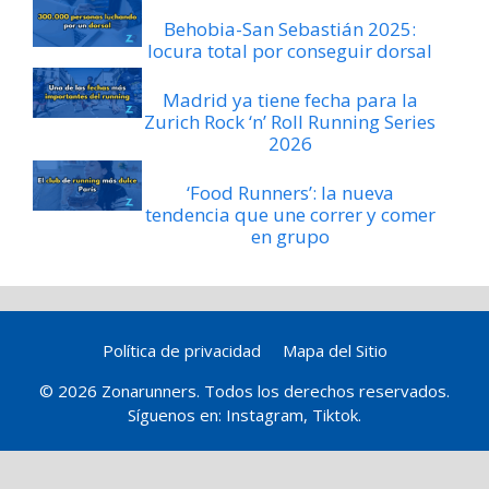
Behobia-San Sebastián 2025:
locura total por conseguir dorsal
Madrid ya tiene fecha para la
Zurich Rock ‘n’ Roll Running Series
2026
‘Food Runners’: la nueva
tendencia que une correr y comer
en grupo
Política de privacidad
Mapa del Sitio
© 2026 Zonarunners. Todos los derechos reservados.
Síguenos en:
Instagram
,
Tiktok
.