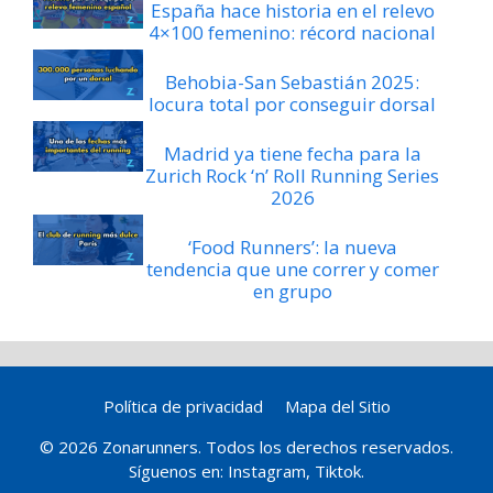
España hace historia en el relevo
4×100 femenino: récord nacional
Behobia-San Sebastián 2025:
locura total por conseguir dorsal
Madrid ya tiene fecha para la
Zurich Rock ‘n’ Roll Running Series
2026
‘Food Runners’: la nueva
tendencia que une correr y comer
en grupo
Política de privacidad
Mapa del Sitio
© 2026 Zonarunners. Todos los derechos reservados.
Síguenos en:
Instagram
,
Tiktok
.