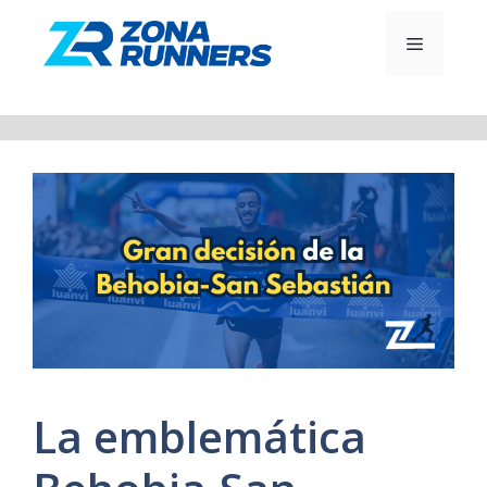
Saltar
al
MENÚ
contenido
La emblemática