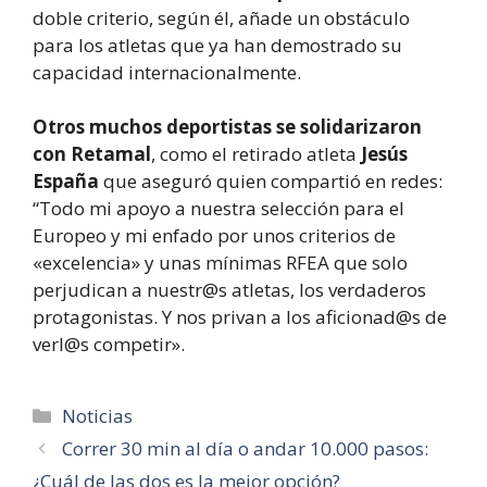
doble criterio, según él, añade un obstáculo
para los atletas que ya han demostrado su
capacidad internacionalmente.
Otros muchos deportistas se solidarizaron
con Retamal
, como el retirado atleta
Jesús
España
que aseguró quien compartió en redes:
“Todo mi apoyo a nuestra selección para el
Europeo y mi enfado por unos criterios de
«excelencia» y unas mínimas RFEA que solo
perjudican a nuestr@s atletas, los verdaderos
protagonistas. Y nos privan a los aficionad@s de
verl@s competir».
Categorías
Noticias
Correr 30 min al día o andar 10.000 pasos:
¿Cuál de las dos es la mejor opción?