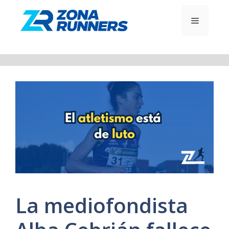
Saltar
al
MENÚ
contenido
La mediofondista