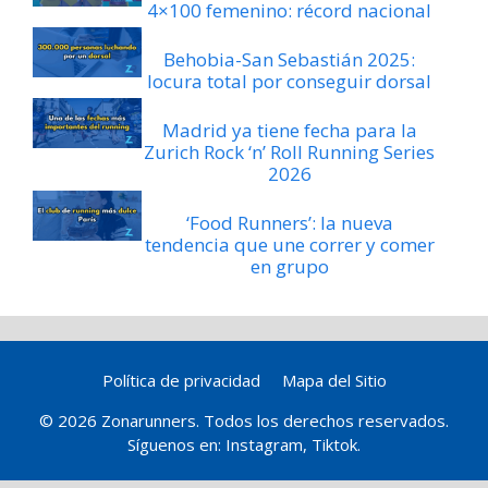
4×100 femenino: récord nacional
Behobia-San Sebastián 2025:
locura total por conseguir dorsal
Madrid ya tiene fecha para la
Zurich Rock ‘n’ Roll Running Series
2026
‘Food Runners’: la nueva
tendencia que une correr y comer
en grupo
Política de privacidad
Mapa del Sitio
© 2026 Zonarunners. Todos los derechos reservados.
Síguenos en:
Instagram
,
Tiktok
.