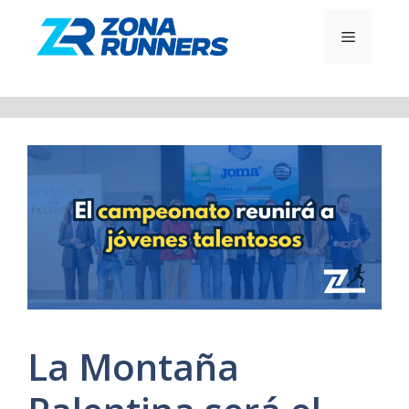
Saltar
al
MENÚ
contenido
La Montaña