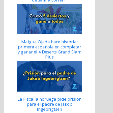
Maigua Ojeda hace historia:
primera española en completar
y ganar el 4 Deserts Grand Slam
Plus
La Fiscalía noruega pide prisión
para el padre de Jakob
Ingebrigtsen