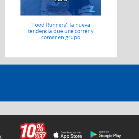
‘Food Runners’: la nueva
tendencia que une correr y
comer en grupo