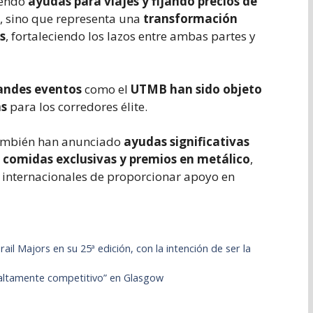
iendo
ayudas para viajes y fijando precios de
l, sino que representa una
transformación
s
, fortaleciendo los lazos entre ambas partes y
andes eventos
como el
UTMB han sido objeto
as
para los corredores élite.
mbién han anunciado
ayudas significativas
,
comidas exclusivas y premios en metálico
,
s internacionales de proporcionar apoyo en
il Majors en su 25ª edición, con la intención de ser la
altamente competitivo” en Glasgow