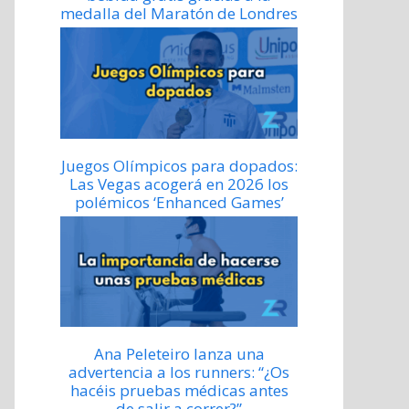
medalla del Maratón de Londres
Juegos Olímpicos para dopados:
Las Vegas acogerá en 2026 los
polémicos ‘Enhanced Games’
Ana Peleteiro lanza una
advertencia a los runners: “¿Os
hacéis pruebas médicas antes
de salir a correr?”