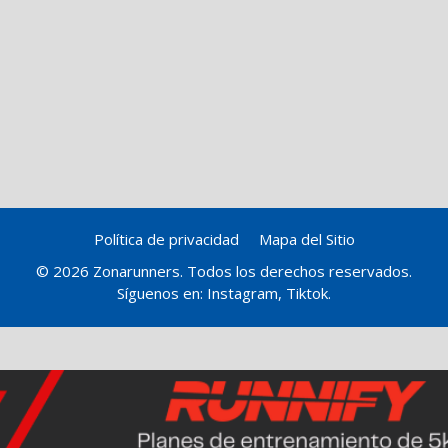
Política de privacidad
Mapa del Sitio
© 2026 Zonarunners. Todos los derechos reservados.
Síguenos en:
Instagram
,
Tiktok
.