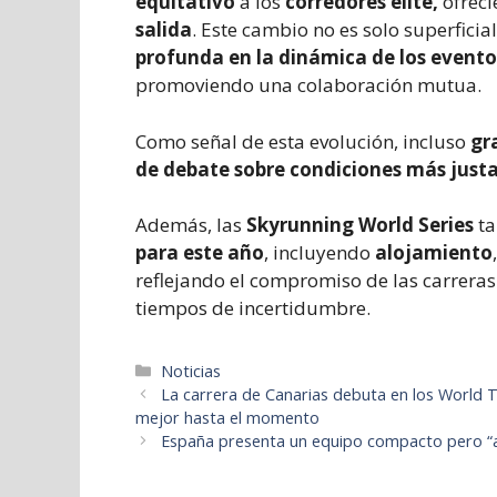
equitativo
a los
corredores élite,
ofrec
salida
. Este cambio no es solo superficia
profunda en la dinámica de los evento
promoviendo una colaboración mutua.
Como señal de esta evolución, incluso
gr
de debate sobre condiciones más just
Además, las
Skyrunning World Series
ta
para este año
, incluyendo
alojamiento
reflejando el compromiso de las carrera
tiempos de incertidumbre.
Categorías
Noticias
La carrera de Canarias debuta en los World Tra
mejor hasta el momento
España presenta un equipo compacto pero “