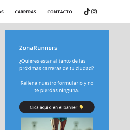
TikTok
Instagram
AS
CARRERAS
CONTACTO
ZonaRunners
¿Quieres estar al tanto de las
próximas carreras de tu ciudad?
Rellena nuestro formulario y no
te pierdas ninguna.
Clica aquí o en el banner