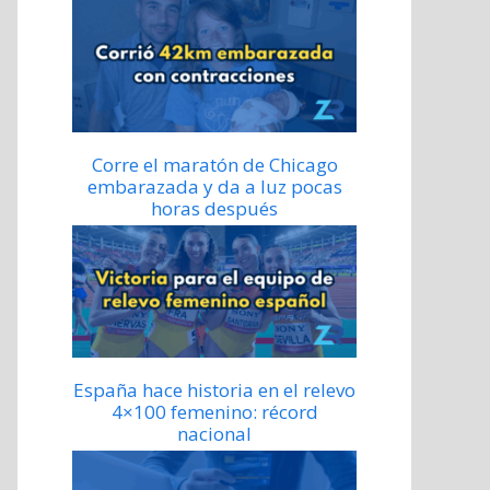
Corre el maratón de Chicago
embarazada y da a luz pocas
horas después
España hace historia en el relevo
4×100 femenino: récord
nacional