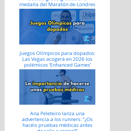
medalla del Maratón de Londres
Juegos Olímpicos para dopados:
Las Vegas acogerá en 2026 los
polémicos ‘Enhanced Games’
Ana Peleteiro lanza una
advertencia a los runners: “¿Os
hacéis pruebas médicas antes
de salir a correr?”