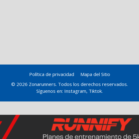
Política de privacidad
Mapa del Sitio
© 2026 Zonarunners. Todos los derechos reservados.
Síguenos en:
Instagram
,
Tiktok
.