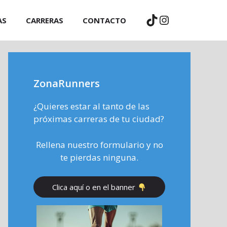
TikTok
Instagram
AS
CARRERAS
CONTACTO
ZonaRunners
¿Quieres estar al tanto de las
próximas carreras de tu ciudad?
Rellena nuestro formulario y no
te pierdas ninguna.
Clica aquí o en el banner