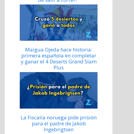
Maigua Ojeda hace historia:
primera española en completar
y ganar el 4 Deserts Grand Slam
Plus
La Fiscalía noruega pide prisión
para el padre de Jakob
Ingebrigtsen