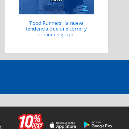
‘Food Runners’: la nueva
tendencia que une correr y
comer en grupo