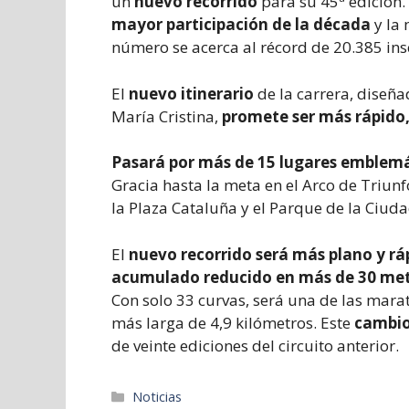
un
nuevo recorrido
para su 45ª edición
mayor participación de la década
y la 
número se acerca al récord de 20.385 ins
El
nuevo itinerario
de la carrera, diseñ
María Cristina,
promete ser más rápido
Pasará por más de 15 lugares emblemá
Gracia hasta la meta en el Arco de Triun
la Plaza Cataluña y el Parque de la Ciuda
El
nuevo recorrido será más plano y r
acumulado reducido en más de 30 metr
Con solo 33 curvas, será una de las mar
más larga de 4,9 kilómetros. Este
cambio
de veinte ediciones del circuito anterior.
Categorías
Noticias