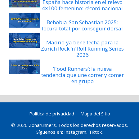
España hace historia en el relevo
4×100 femenino: récord nacional
Behobia-San Sebastián 2025:
locura total por conseguir dorsal
Madrid ya tiene fecha para la
Zurich Rock ‘n’ Roll Running Series
2026
‘Food Runners’: la nueva
tendencia que une correr y comer
en grupo
Política de privacidad
Mapa del Sitio
© 2026 Zonarunners. Todos los derechos reservados.
Síguenos en:
Instagram
,
Tiktok
.