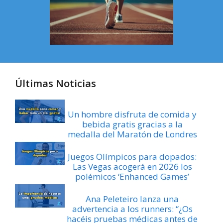
Últimas Noticias
Un hombre disfruta de comida y
bebida gratis gracias a la
medalla del Maratón de Londres
Juegos Olímpicos para dopados:
Las Vegas acogerá en 2026 los
polémicos ‘Enhanced Games’
Ana Peleteiro lanza una
advertencia a los runners: “¿Os
hacéis pruebas médicas antes de