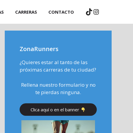
TikTok
Instagram
AS
CARRERAS
CONTACTO
ZonaRunners
¿Quieres estar al tanto de las
próximas carreras de tu ciudad?
Rellena nuestro formulario y no
te pierdas ninguna.
Clica aquí o en el banner