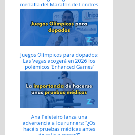
medalla del Maratón de Londres
Juegos Olímpicos para dopados:
Las Vegas acogerá en 2026 los
polémicos ‘Enhanced Games’
Ana Peleteiro lanza una
advertencia a los runners: “¿Os
hacéis pruebas médicas antes
de salir a correr?”