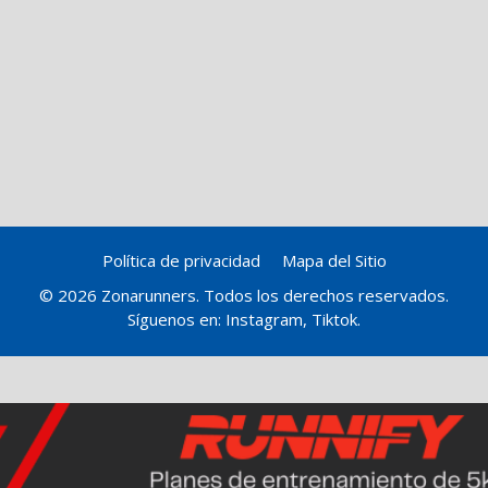
Política de privacidad
Mapa del Sitio
© 2026 Zonarunners. Todos los derechos reservados.
Síguenos en:
Instagram
,
Tiktok
.