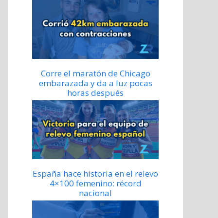
Corre el maratón de Chicago
embarazada y da a luz pocas
horas después
España hace historia en el relevo
4×100 femenino: récord
nacional