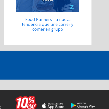
‘Food Runners’: la nueva
tendencia que une correr y
comer en grupo