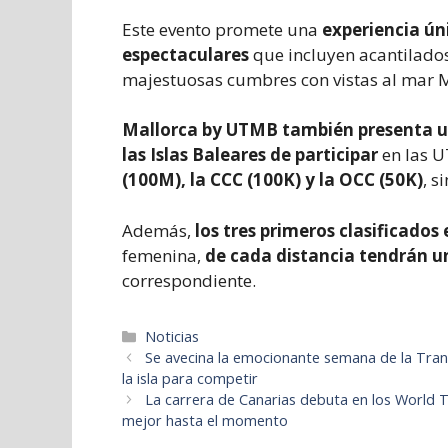
Este evento promete una
experiencia ún
espectaculares
que incluyen acantilados
majestuosas cumbres con vistas al mar 
Mallorca by UTMB también presenta 
las Islas Baleares de participar
en las U
(100M), la CCC (100K) y la OCC (50K)
, s
Además,
los tres primeros clasificados
femenina,
de cada distancia tendrán u
correspondiente.
Categorías
Noticias
Se avecina la emocionante semana de la Transg
la isla para competir
La carrera de Canarias debuta en los World Tra
mejor hasta el momento