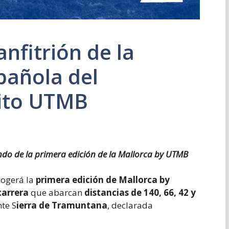
anfitrión de la
pañola del
uito UTMB
ndo de la primera edición de la Mallorca by UTMB
cogerá la
primera edición de Mallorca by
carrera
que abarcan
distancias de 140, 66, 42 y
nte S
ierra de Tramuntana
, declarada