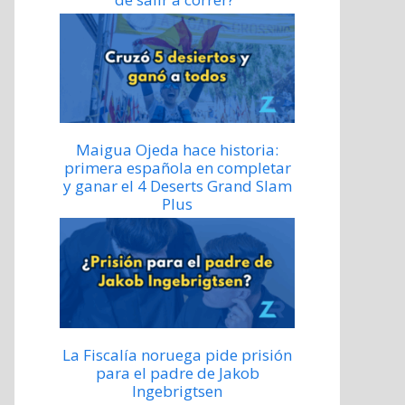
Maigua Ojeda hace historia:
primera española en completar
y ganar el 4 Deserts Grand Slam
Plus
La Fiscalía noruega pide prisión
para el padre de Jakob
Ingebrigtsen