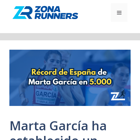
Saltar
al
MENÚ
contenido
Marta García ha