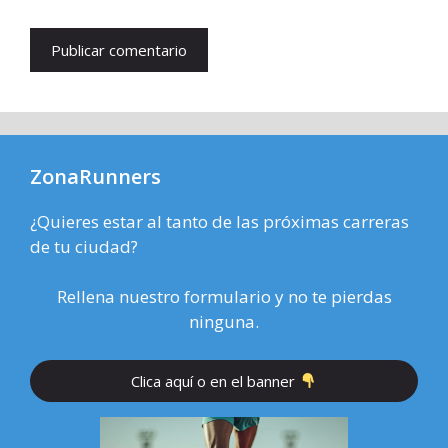
ZonaRunners
¿Quieres estar al tanto de las próximas carreras
de tu ciudad?
Rellena nuestro formulario y no te pierdas
ninguna.
Clica aquí o en el banner