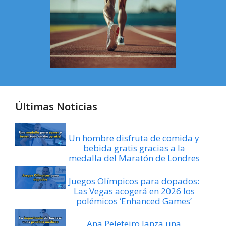
Últimas Noticias
Un hombre disfruta de comida y
bebida gratis gracias a la
medalla del Maratón de Londres
Juegos Olímpicos para dopados:
Las Vegas acogerá en 2026 los
polémicos ‘Enhanced Games’
Ana Peleteiro lanza una