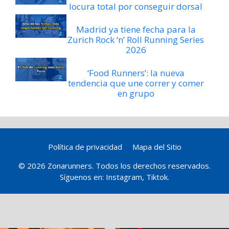
locura total por conseguir dorsal
Madrid ya tiene fecha para la
Zurich Rock ‘n’ Roll Running Series
2026
‘Food Runners’: la nueva
tendencia que une correr y comer
en grupo
Política de privacidad
Mapa del Sitio
© 2026 Zonarunners. Todos los derechos reservados.
Síguenos en:
Instagram
,
Tiktok
.