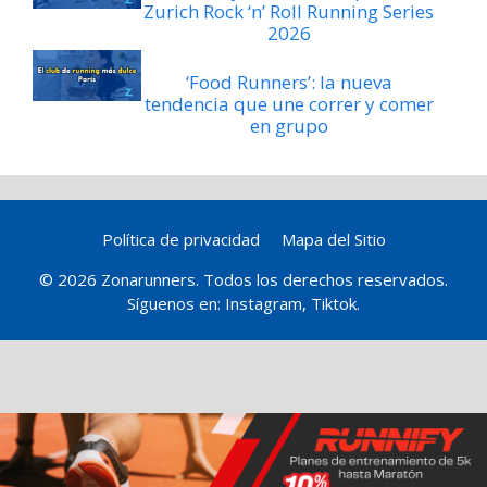
Zurich Rock ‘n’ Roll Running Series
2026
‘Food Runners’: la nueva
tendencia que une correr y comer
en grupo
Política de privacidad
Mapa del Sitio
© 2026 Zonarunners. Todos los derechos reservados.
Síguenos en:
Instagram
,
Tiktok
.