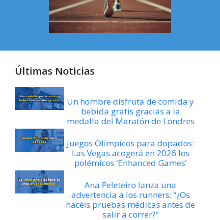
Últimas Noticias
Un hombre disfruta de comida y
bebida gratis gracias a la
medalla del Maratón de Londres
Juegos Olímpicos para dopados:
Las Vegas acogerá en 2026 los
polémicos ‘Enhanced Games’
Ana Peleteiro lanza una
advertencia a los runners: “¿Os
hacéis pruebas médicas antes de
salir a correr?”