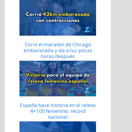
Corre el maratón de Chicago
embarazada y da a luz pocas
horas después
España hace historia en el relevo
4×100 femenino: récord
nacional