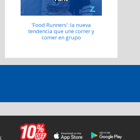
‘Food Runners’: la nueva
tendencia que une correr y
comer en grupo