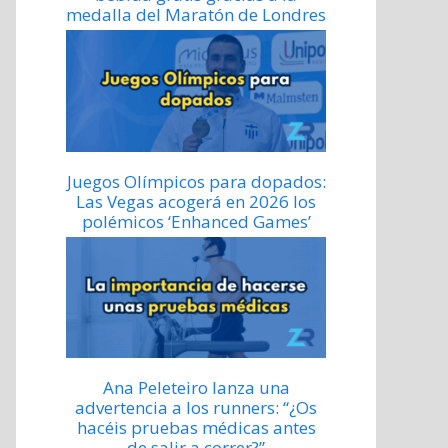
medalla del Maratón de Londres
Juegos Olímpicos para dopados:
Las Vegas acogerá en 2026 los
polémicos ‘Enhanced Games’
Ana Peleteiro lanza una
advertencia a los runners: “¿Os
hacéis pruebas médicas antes
de salir a correr?”