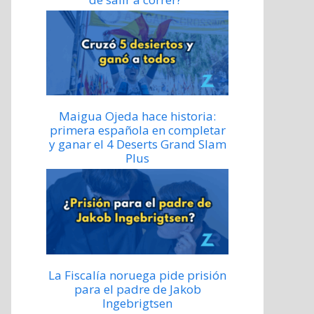
Maigua Ojeda hace historia:
primera española en completar
y ganar el 4 Deserts Grand Slam
Plus
La Fiscalía noruega pide prisión
para el padre de Jakob
Ingebrigtsen