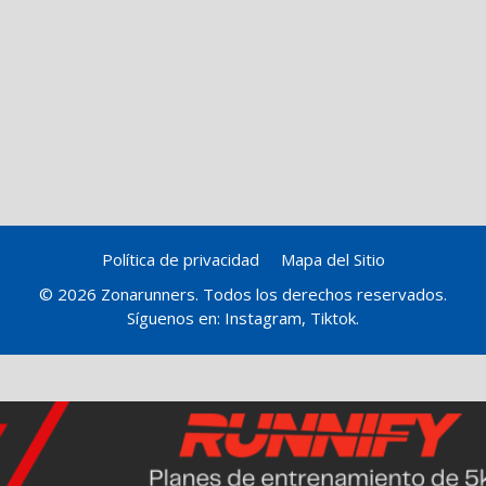
Política de privacidad
Mapa del Sitio
© 2026 Zonarunners. Todos los derechos reservados.
Síguenos en:
Instagram
,
Tiktok
.