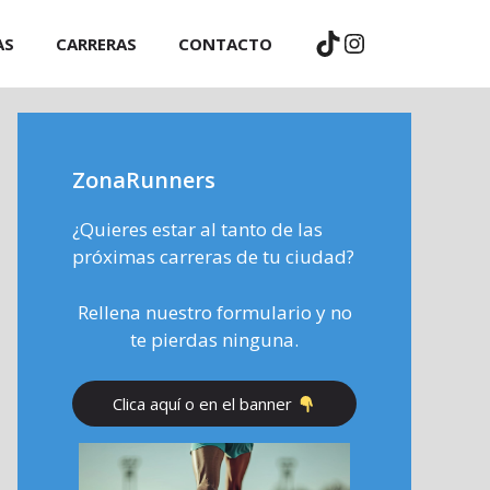
TikTok
Instagram
AS
CARRERAS
CONTACTO
ZonaRunners
¿Quieres estar al tanto de las
próximas carreras de tu ciudad?
Rellena nuestro formulario y no
te pierdas ninguna.
Clica aquí o en el banner