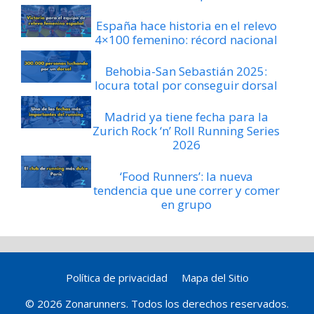
España hace historia en el relevo
4×100 femenino: récord nacional
Behobia-San Sebastián 2025:
locura total por conseguir dorsal
Madrid ya tiene fecha para la
Zurich Rock ‘n’ Roll Running Series
2026
‘Food Runners’: la nueva
tendencia que une correr y comer
en grupo
Política de privacidad
Mapa del Sitio
© 2026 Zonarunners. Todos los derechos reservados.