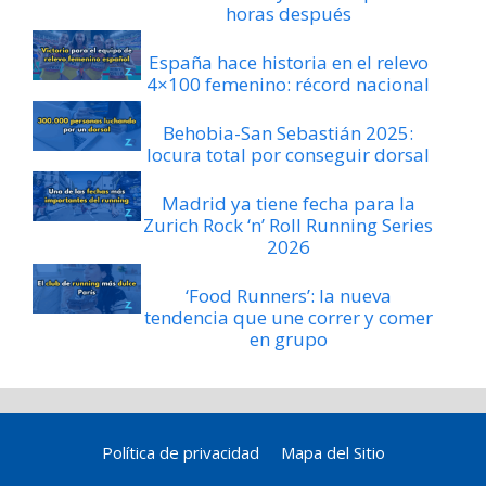
horas después
España hace historia en el relevo
4×100 femenino: récord nacional
Behobia-San Sebastián 2025:
locura total por conseguir dorsal
Madrid ya tiene fecha para la
Zurich Rock ‘n’ Roll Running Series
2026
‘Food Runners’: la nueva
tendencia que une correr y comer
en grupo
Política de privacidad
Mapa del Sitio