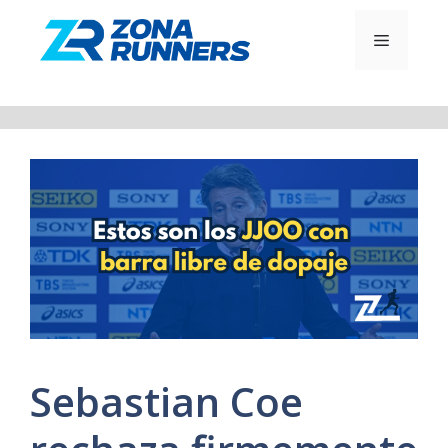
Saltar
al
MENÚ
contenido
Sebastian Coe