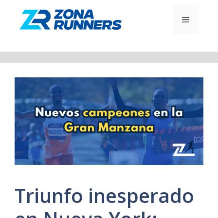
Saltar
al
MENÚ
contenido
Triunfo inesperado