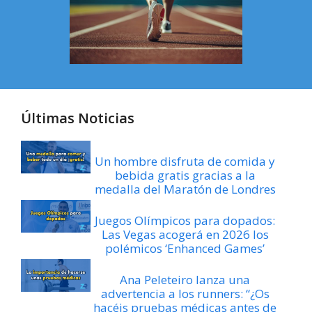
Últimas Noticias
Un hombre disfruta de comida y
bebida gratis gracias a la
medalla del Maratón de Londres
Juegos Olímpicos para dopados:
Las Vegas acogerá en 2026 los
polémicos ‘Enhanced Games’
Ana Peleteiro lanza una
advertencia a los runners: “¿Os
hacéis pruebas médicas antes de