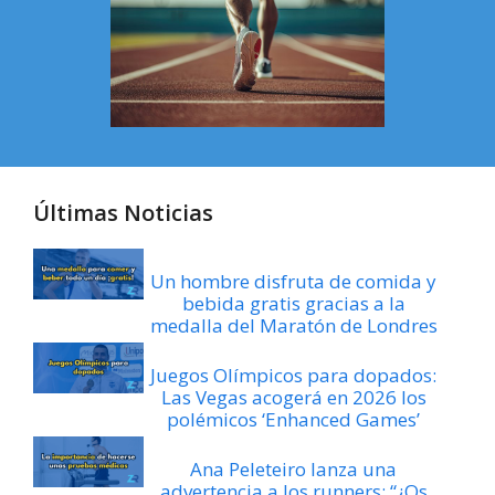
Últimas Noticias
Un hombre disfruta de comida y
bebida gratis gracias a la
medalla del Maratón de Londres
Juegos Olímpicos para dopados:
Las Vegas acogerá en 2026 los
polémicos ‘Enhanced Games’
Ana Peleteiro lanza una
advertencia a los runners: “¿Os