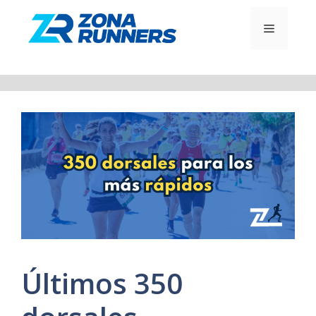
Saltar
al
MENÚ
contenido
Últimos 350