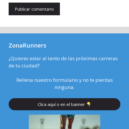
ZonaRunners
¿Quieres estar al tanto de las próximas carreras
de tu ciudad?
Rellena nuestro formulario y no te pierdas
ninguna.
Clica aquí o en el banner