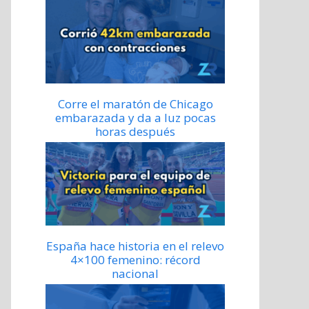
Corre el maratón de Chicago
embarazada y da a luz pocas
horas después
España hace historia en el relevo
4×100 femenino: récord
nacional