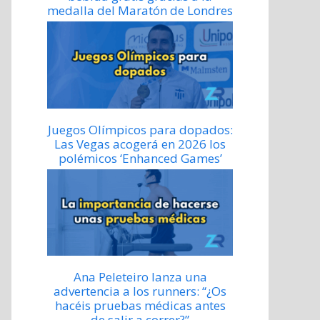
medalla del Maratón de Londres
Juegos Olímpicos para dopados:
Las Vegas acogerá en 2026 los
polémicos ‘Enhanced Games’
Ana Peleteiro lanza una
advertencia a los runners: “¿Os
hacéis pruebas médicas antes
de salir a correr?”