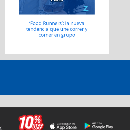
‘Food Runners’: la nueva
tendencia que une correr y
comer en grupo