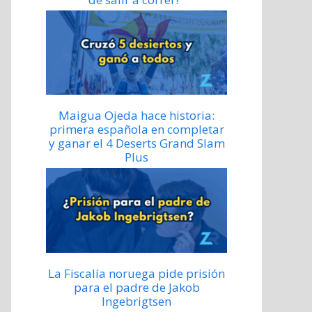
Maigua Ojeda hace historia:
primera española en completar
y ganar el 4 Deserts Grand Slam
Plus
La Fiscalía noruega pide prisión
para el padre de Jakob
Ingebrigtsen