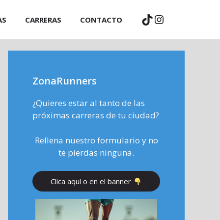
TikTok
Instagram
AS
CARRERAS
CONTACTO
ZonaRunners
¿Quieres estar al tanto de las
próximas carreras de tu ciudad?
Rellena nuestro formulario y no
te pierdas ninguna.
Clica aquí o en el banner