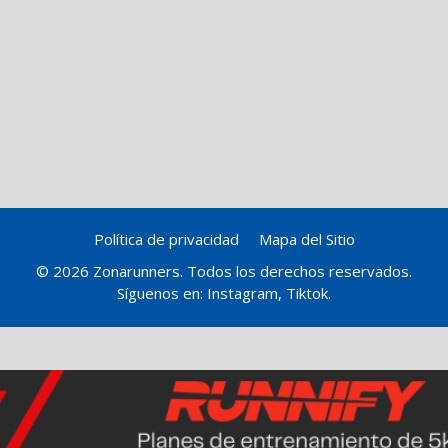
Política de privacidad
Mapa del Sitio
© 2026 Zonarunners. Todos los derechos reservados.
Síguenos en:
Instagram
,
Tiktok
.