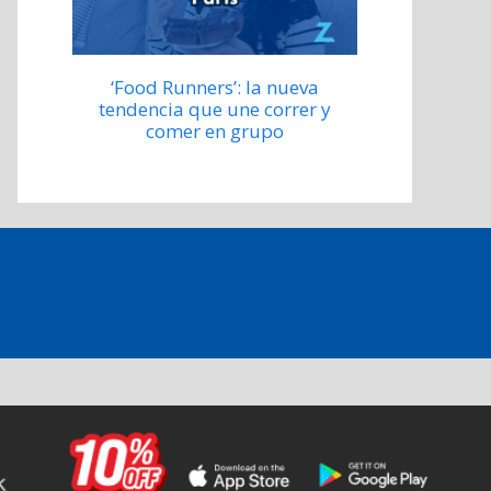
‘Food Runners’: la nueva
tendencia que une correr y
comer en grupo