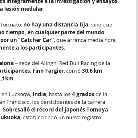
os íntegramente a la investigación y ensayos
la lesión medular
.
 formato:
no hay una distancia fija,
sino que
mo tiempo, en cualquier parte del mundo
.
por un “Catcher Car”
, que arranca media hora
ente a los participantes
.
celona
– sede del Alinghi Red Bull Racing de la
articipantes
,
Finn Fargie
r, corrió
30,6 km
.
5,1km
.
s
en Lucknow,
India
, hasta los
4 grados
de la
 San Francisco, los participantes de la carrera
.
Sobresalió el récord del japonés Tomoya
 Fukuoka
, estableciendo un nuevo registro.