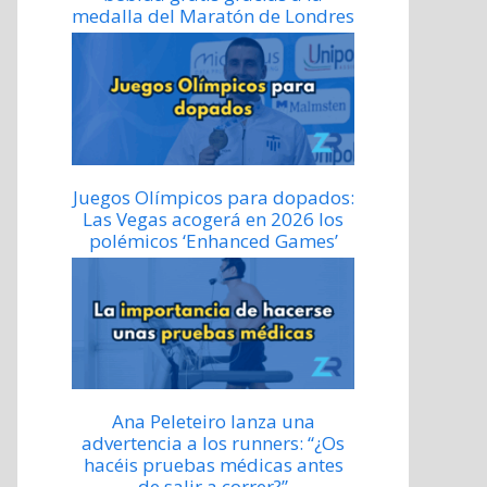
medalla del Maratón de Londres
Juegos Olímpicos para dopados:
Las Vegas acogerá en 2026 los
polémicos ‘Enhanced Games’
Ana Peleteiro lanza una
advertencia a los runners: “¿Os
hacéis pruebas médicas antes
de salir a correr?”