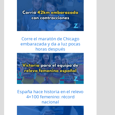
Corre el maratón de Chicago
embarazada y da a luz pocas
horas después
España hace historia en el relevo
4×100 femenino: récord
nacional