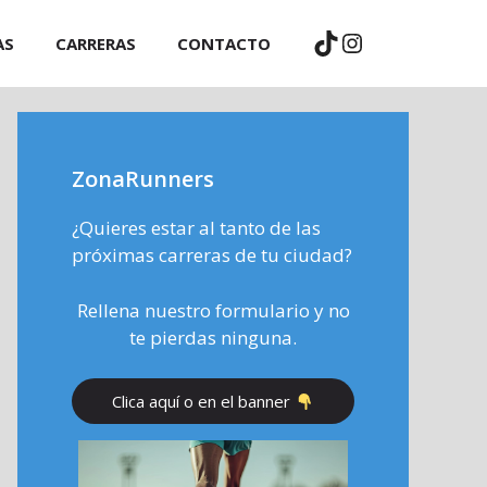
TikTok
Instagram
AS
CARRERAS
CONTACTO
ZonaRunners
¿Quieres estar al tanto de las
próximas carreras de tu ciudad?
Rellena nuestro formulario y no
te pierdas ninguna.
Clica aquí o en el banner