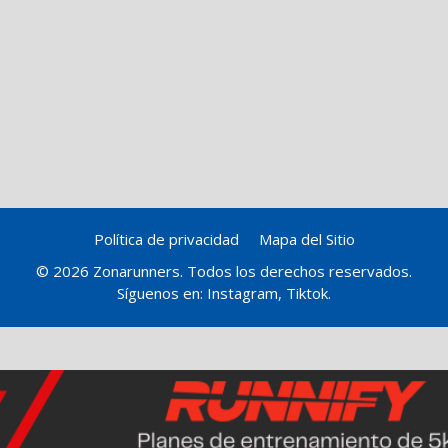
Política de privacidad
Mapa del Sitio
© 2026 Zonarunners. Todos los derechos reservados.
Síguenos en:
Instagram
,
Tiktok
.