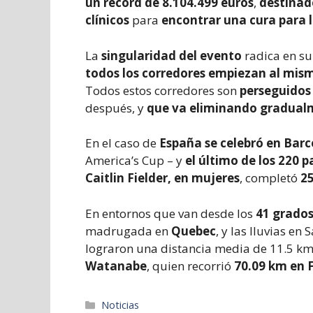
un récord de 8.104.499 euros
,
destinad
clínicos
para
encontrar una cura para 
La
singularidad del evento
radica en su
todos los corredores empiezan al mis
Todos estos corredores son
perseguidos 
después, y
que va eliminando gradualm
En el caso de
España se celebró en Bar
America’s Cup – y
el último de los 220 p
Caitlin Fielder, en mujeres
, completó
2
En entornos que van desde los
41 grado
madrugada en
Quebec
, y las lluvias en
lograron una distancia media de 11.5 km
Watanabe
, quien recorrió
70.09 km en
Categorías
Noticias