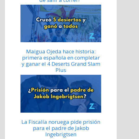
Maigua Ojeda hace historia:
primera española en completar
y ganar el 4 Deserts Grand Slam
Plus
La Fiscalía noruega pide prisión
para el padre de Jakob
Ingebrigtsen