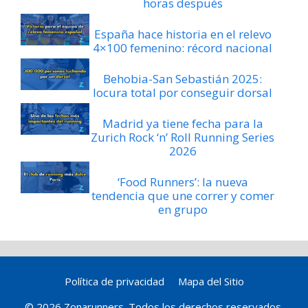
horas después
España hace historia en el relevo
4×100 femenino: récord nacional
Behobia-San Sebastián 2025:
locura total por conseguir dorsal
Madrid ya tiene fecha para la
Zurich Rock ‘n’ Roll Running Series
2026
‘Food Runners’: la nueva
tendencia que une correr y comer
en grupo
Política de privacidad
Mapa del Sitio
© 2026 Zonarunners. Todos los derechos reservados.