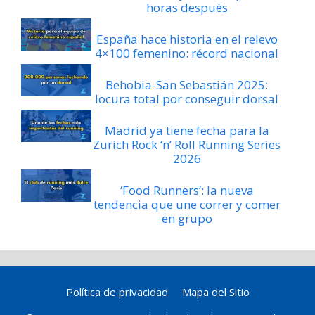
horas después
España hace historia en el relevo
4×100 femenino: récord nacional
Behobia-San Sebastián 2025:
locura total por conseguir dorsal
Madrid ya tiene fecha para la
Zurich Rock ‘n’ Roll Running Series
2026
‘Food Runners’: la nueva
tendencia que une correr y comer
en grupo
Política de privacidad
Mapa del Sitio