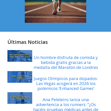
Últimas Noticias
Un hombre disfruta de comida y
bebida gratis gracias a la
medalla del Maratón de Londres
Juegos Olímpicos para dopados:
Las Vegas acogerá en 2026 los
polémicos ‘Enhanced Games’
Ana Peleteiro lanza una
advertencia a los runners: “¿Os
hacéis pruebas médicas antes de