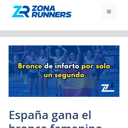
Saltar
al
MENÚ
contenido
España gana el