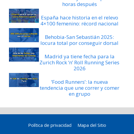
horas después
España hace historia en el relevo
4×100 femenino: récord nacional
Behobia-San Sebastián 2025:
locura total por conseguir dorsal
Madrid ya tiene fecha para la
Zurich Rock ‘n’ Roll Running Series
2026
‘Food Runners’: la nueva
tendencia que une correr y comer
en grupo
Política de privacidad
Mapa del Sitio