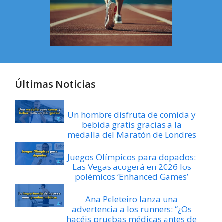
Últimas Noticias
Un hombre disfruta de comida y
bebida gratis gracias a la
medalla del Maratón de Londres
Juegos Olímpicos para dopados:
Las Vegas acogerá en 2026 los
polémicos ‘Enhanced Games’
Ana Peleteiro lanza una
advertencia a los runners: “¿Os
hacéis pruebas médicas antes de