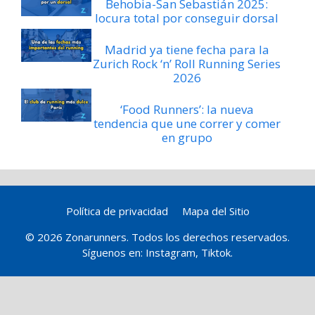
Behobia-San Sebastián 2025:
locura total por conseguir dorsal
Madrid ya tiene fecha para la
Zurich Rock ‘n’ Roll Running Series
2026
‘Food Runners’: la nueva
tendencia que une correr y comer
en grupo
Política de privacidad
Mapa del Sitio
© 2026 Zonarunners. Todos los derechos reservados.
Síguenos en:
Instagram
,
Tiktok
.